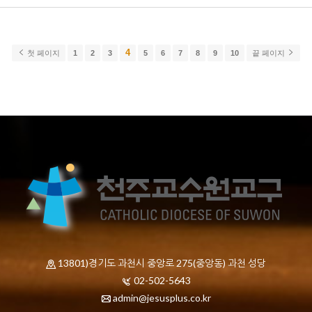
4
첫 페이지
1
2
3
5
6
7
8
9
10
끝 페이지
13801)경기도 과천시 중앙로 275(중앙동) 과천 성당
02-502-5643
admin@jesusplus.co.kr