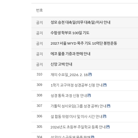
번호
성모 승천 대축일(의무 대축일) 미사 안내
공지
수험생 학부모 100일 기도
공지
2027 서울 WYD 묵주 기도 10억단 봉헌운동
공지
에코 물품 기증과 판매 안내
공지
신앙 고백 안내
공지
310
재의 수요일_2026. 2. 18
309
1학기 교구여정 성경공부 신청 안내
308
성경 통독 과정 신청 안내
307
가톨릭 성서모임(그룹 성경 공부) 안내
306
설 합동 위령 미사 및 미사 시간 안내
305
2026년도 초등부 주일학교 등록 안내
304
설 맞이 소공동체 물품 판매