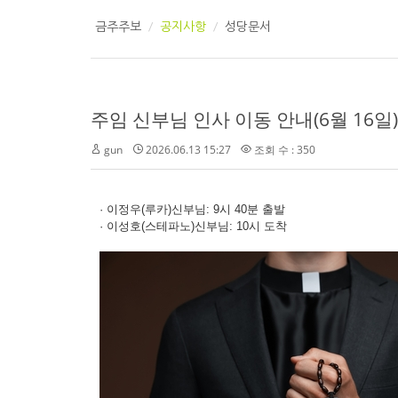
금주주보
공지사항
성당문서
주임 신부님 인사 이동 안내(6월 16일)
gun
2026.06.13 15:27
조회 수 : 350
· 이정우(루카)신부님: 9시 40분 출발
· 이성호(스테파노)신부님: 10시 도착