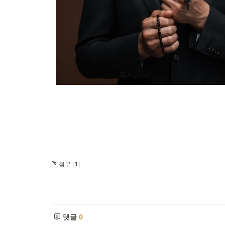
첨부 [
1
]
댓글
0