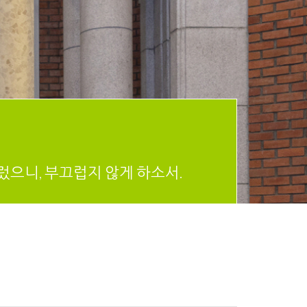
렀으니, 부끄럽지 않게 하소서.