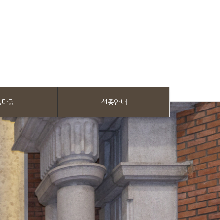
눔마당
선종안내