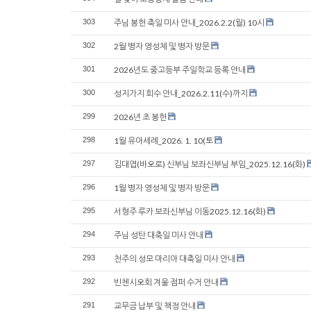
303
주님 봉헌 축일 미사 안내_2026.2.2(월) 10시
302
2월 병자 영성체 및 병자 방문
301
2026년도 중고등부 주일학교 등록 안내
300
성지가지 회수 안내_2026.2.11(수)까지
299
2026년 초 봉헌
298
1월 유아세례_2026. 1. 10(토
297
김대엽(바오로) 신부님 보좌신부님 부임_2025.12.16(화)
296
1월 병자 영성체 및 병자 방문
295
서형주 루카 보좌신부님 이동2025.12.16(화)
294
주님 성탄 대축일 미사 안내
293
천주의 성모 마리아 대축일 미사 안내
292
빈첸시오회 겨울 점퍼 수거 안내
291
교무금 납부 및 책정 안내