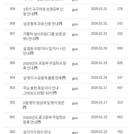
309
1학기 교구여정 성경공부 신
2026.01.31
178
gun
청 안내
308
성경 통독 과정 신청 안내
2026.01.31
142
gun
307
가톨릭 성서모임(그룹 성경 공
2026.01.31
232
gun
부) 안내
306
설 합동 위령 미사 및 미사 시간
2026.01.24
693
gun
안내
305
2026년도 초등부 주일학교 등
2026.01.24
626
gun
록 안내
304
설 맞이 소공동체 물품 판매
2026.01.24
147
gun
303
주님 봉헌 축일 미사 안내
2026.01.17
697
gun
_2026.2.2(월) 10시
302
2월 병자 영성체 및 병자 방문
2026.01.17
213
gun
301
2026년도 중고등부 주일학교
2026.01.10
862
gun
등록 안내
300
성지가지 회수 안내
2026.01.10
782
gun