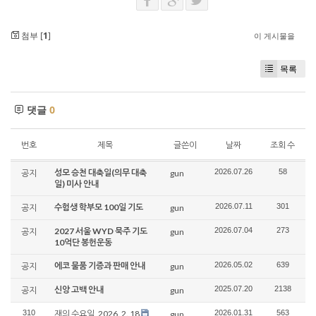
첨부 [
1
]
이 게시물을
목록
댓글
0
번호
제목
글쓴이
날짜
조회 수
성모 승천 대축일(의무 대축
2026.07.26
58
공지
gun
일) 미사 안내
수험생 학부모 100일 기도
2026.07.11
301
공지
gun
2027 서울 WYD 묵주 기도
2026.07.04
273
공지
gun
10억단 봉헌운동
에코 물품 기증과 판매 안내
2026.05.02
639
공지
gun
신앙 고백 안내
2025.07.20
2138
공지
gun
310
재의 수요일_2026. 2. 18
2026.01.31
563
gun