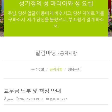
성가정의 성 마리아와 성 요셉
주님, 당신 얼굴이 종에게 비추시고, 당신 자애로 저를
구하소서. 제가 당신을 불렀으니, 부끄럽지 않게 하소
서.
알림마당
/
공지사항
금주주보
공지사항
성당문서
교무금 납부 및 책정 안내
gun
2025.12.13 19:03
조회 수 : 227