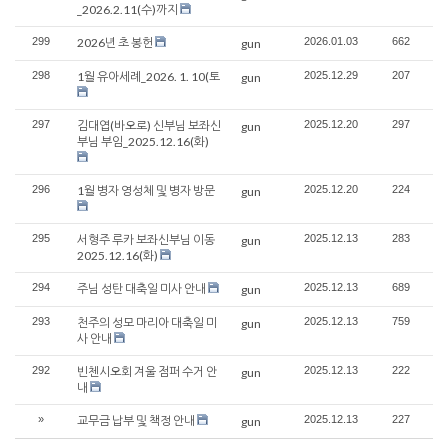
_2026.2.11(수)까지
299
2026년 초 봉헌
2026.01.03
662
gun
298
1월 유아세례_2026. 1. 10(토
2025.12.29
207
gun
297
김대엽(바오로) 신부님 보좌신
2025.12.20
297
gun
부님 부임_2025.12.16(화)
296
1월 병자 영성체 및 병자 방문
2025.12.20
224
gun
295
서형주 루카 보좌신부님 이동
2025.12.13
283
gun
2025.12.16(화)
294
주님 성탄 대축일 미사 안내
2025.12.13
689
gun
293
천주의 성모 마리아 대축일 미
2025.12.13
759
gun
사 안내
292
빈첸시오회 겨울 점퍼 수거 안
2025.12.13
222
gun
내
»
교무금 납부 및 책정 안내
2025.12.13
227
gun