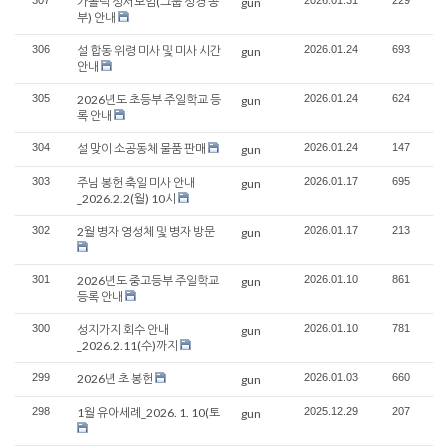
가톨릭 성서모임(그룹 성경 공
gun
부) 안내
306
설 합동 위령 미사 및 미사 시간
2026.01.24
693
gun
안내
305
2026년도 초등부 주일학교 등
2026.01.24
624
gun
록 안내
304
설 맞이 소공동체 물품 판매
2026.01.24
147
gun
303
주님 봉헌 축일 미사 안내
2026.01.17
695
gun
_2026.2.2(월) 10시
302
2월 병자 영성체 및 병자 방문
2026.01.17
213
gun
301
2026년도 중고등부 주일학교
2026.01.10
861
gun
등록 안내
300
성지가지 회수 안내
2026.01.10
781
gun
_2026.2.11(수)까지
299
2026년 초 봉헌
2026.01.03
660
gun
298
1월 유아세례_2026. 1. 10(토
2025.12.29
207
gun