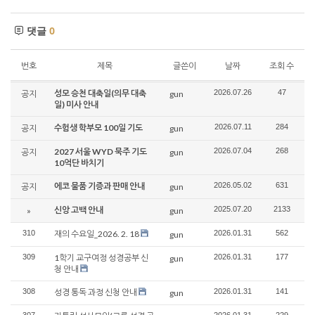
댓글
0
번호
제목
글쓴이
날짜
조회 수
성모 승천 대축일(의무 대축
2026.07.26
47
공지
gun
일) 미사 안내
수험생 학부모 100일 기도
2026.07.11
284
공지
gun
2027 서울 WYD 묵주 기도
2026.07.04
268
공지
gun
10억단 바치기
에코 물품 기증과 판매 안내
2026.05.02
631
공지
gun
신앙 고백 안내
2025.07.20
2133
»
gun
310
재의 수요일_2026. 2. 18
2026.01.31
562
gun
309
1학기 교구여정 성경공부 신
2026.01.31
177
gun
청 안내
308
성경 통독 과정 신청 안내
2026.01.31
141
gun
307
2026.01.31
229