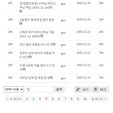
297
김대엽(바오로) 신부님 보좌신
2025.12.20
296
gun
부님 부임_2025.12.16(화)
296
1월 병자 영성체 및 병자 방문
2025.12.20
224
gun
295
서형주 루카 보좌신부님 이동
2025.12.13
282
gun
2025.12.16(화)
294
주님 성탄 대축일 미사 안내
2025.12.13
689
gun
293
천주의 성모 마리아 대축일 미
2025.12.13
756
gun
사 안내
292
빈첸시오회 겨울 점퍼 수거 안
2025.12.13
222
gun
내
291
교무금 납부 및 책정 안내
2025.12.13
226
gun
검색
쓰기
태그
4
첫 페이지
1
2
3
5
6
7
8
9
10
끝 페이지