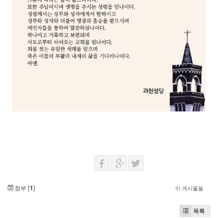
첨부 [
1
]
이 게시물을
목록