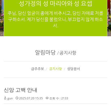
성가정의 성 마리아와 성 요셉
주님, 당신 얼굴이 종에게 비추시고, 당신 자애로 저를
구하소서. 제가 당신을 불렀으니, 부끄럽지 않게 하소
서.
알림마당
/
공지사항
금주주보
공지사항
성당문서
신앙 고백 안내
gun
2025.07.20 15:35
조회 수 : 2133