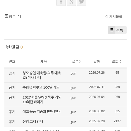
첨부 [
1
]
이 게시물을
목록
댓글
0
번호
제목
글쓴이
날짜
조회 수
성모 승천 대축일(의무 대축
2026.07.26
55
공지
gun
일) 미사 안내
수험생 학부모 100일 기도
2026.07.11
289
공지
gun
2027 서울 WYD 묵주 기도
2026.07.04
269
공지
gun
10억단 바치기
에코 물품 기증과 판매 안내
2026.05.02
635
공지
gun
신앙 고백 안내
2025.07.20
2137
공지
gun