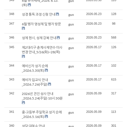
349
6월 유아세례_2026. 6.13.
2026.05.30
120
gun
(토)
348
성경 통독 과정 신청 안내
2026.05.23
128
gun
347
6월 병자 영성체 및 병자 방문
2026.05.23
98
gun
346
성체 현시, 성체 강복 안내
2026.05.23
568
gun
345
제2대리구 춘계사제연수 미사
2026.05.17
126
gun
변경 안내_5/26(화)~28(목)
344
예비신자 성지 순례
2026.05.17
102
gun
_2026.5.30(토)
343
예비자 입교식 안내
2026.05.17
615
gun
_2026.7.26(주일)
342
2026년 견진 성사 안내
2026.05.09
317
gun
_2026.5.24(주일) 10시 30분
341
중·고등부 주일학교 성지 순례
2026.05.09
113
gun
_2026.5.16(토)
340
성당 대청소 안내
2026.05.09
301
gun