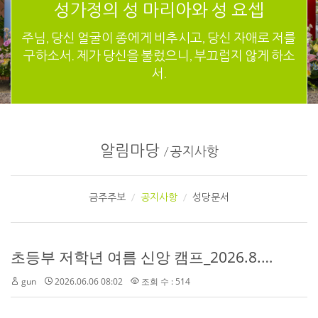
성가정의 성 마리아와 성 요셉
주님, 당신 얼굴이 종에게 비추시고, 당신 자애로 저를
구하소서. 제가 당신을 불렀으니, 부끄럽지 않게 하소
서.
알림마당
/
공지사항
금주주보
공지사항
성당문서
초등부 저학년 여름 신앙 캠프_2026.8.1(토)
gun
2026.06.06 08:02
조회 수 : 514