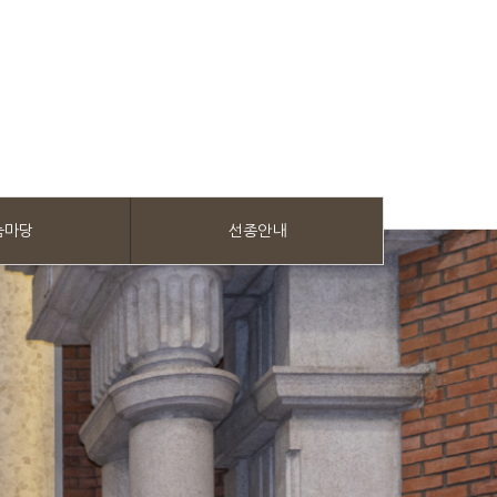
눔마당
선종안내