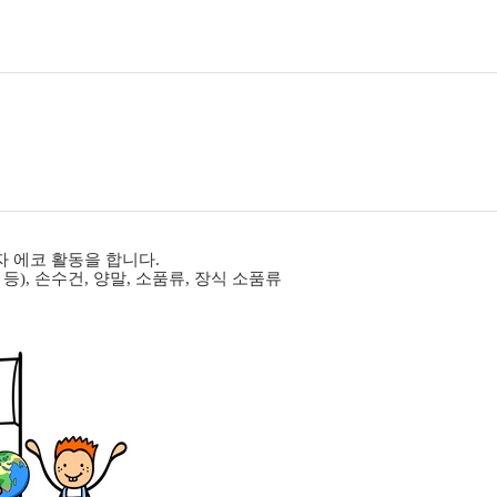
자 에코 활동을 합니다
.
 등
),
손수건
,
양말
,
소품류
,
장식 소품류