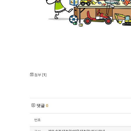
첨부 [
1
]
댓글
0
번호