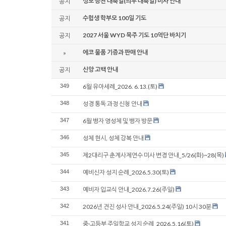
성모 승천 대축일(의무 대축일) 미사 안내
공지
수험생 학부모 100일 기도
공지
2027 서울 WYD 묵주 기도 10억단 바치기
공지
에코 물품 기증과 판매 안내
»
신앙 고백 안내
공지
349
6월 유아세례_2026. 6.13.(토)
348
성경 통독 과정 신청 안내
347
6월 병자 영성체 및 병자 방문
346
성체 현시, 성체 강복 안내
345
제2대리구 춘계사제연수 미사 변경 안내_5/26(화)~28(목)
344
예비신자 성지 순례_2026.5.30(토)
343
예비자 입교식 안내_2026.7.26(주일)
342
2026년 견진 성사 안내_2026.5.24(주일) 10시 30분
341
중·고등부 주일학교 성지 순례_2026.5.16(토)