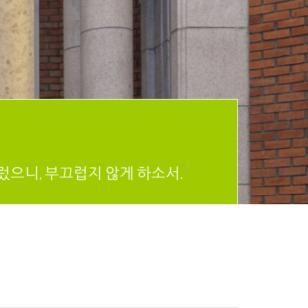
렀으니, 부끄럽지 않게 하소서.