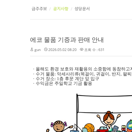
금주주보
공지사항
성당문서
에코 물품 기증과 판매 안내
gun
2026.05.02 08:20
조회 수 : 631
·
올해도 환경 보호와 재활용의 소중함에 동참하고
·
수거 물품
:
악세사리류
(
목걸이
,
귀걸이
,
반지
,
팔찌
·
수거 장소
: 1
층 후문 계단 앞 입구
·
수익금은 주일학교 기금 활용