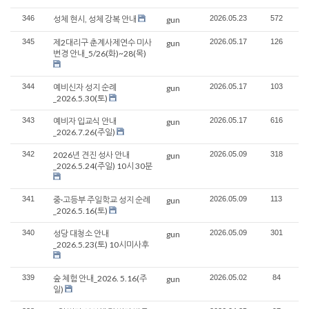
346
성체 현시, 성체 강복 안내
2026.05.23
572
gun
345
제2대리구 춘계사제연수 미사
2026.05.17
126
gun
변경 안내_5/26(화)~28(목)
344
예비신자 성지 순례
2026.05.17
103
gun
_2026.5.30(토)
343
예비자 입교식 안내
2026.05.17
616
gun
_2026.7.26(주일)
342
2026년 견진 성사 안내
2026.05.09
318
gun
_2026.5.24(주일) 10시 30분
341
중·고등부 주일학교 성지 순례
2026.05.09
113
gun
_2026.5.16(토)
340
성당 대청소 안내
2026.05.09
301
gun
_2026.5.23(토) 10시미사후
339
숲 체험 안내_2026. 5.16(주
2026.05.02
84
gun
일)