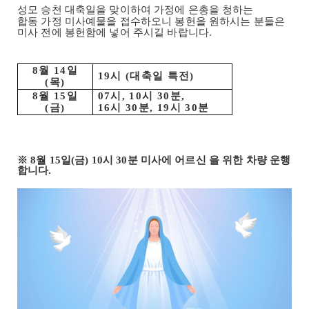
성모 승천 대축일을 맞이하여 가정에 은총을 청하는
합동 가정 미사예물을 접수하오니 봉헌을 원하시는 분들은
미사 전에 봉헌함에 넣어 주시길 바랍니다
.
8
월
14
일
19
시
(
대축일 특전
)
(
목
)
8
월
15
일
07
시
, 10
시
30
분
,
(
금
)
16
시
30
분
, 19
시
30
분
※
8
월
15
일
(
금
) 10
시
30
분 미사에 어르신 을 위한 차량 운행
합니다
.