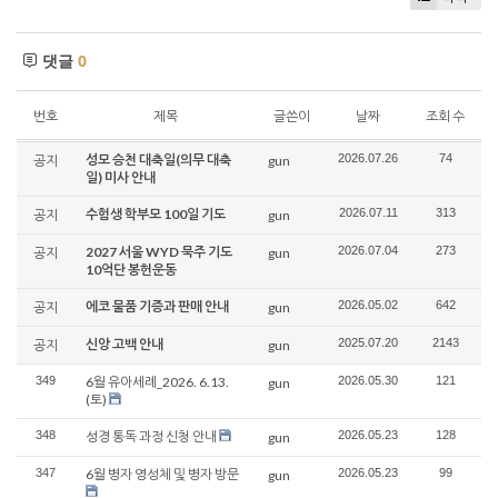
댓글
0
번호
제목
글쓴이
날짜
조회 수
성모 승천 대축일(의무 대축
2026.07.26
74
공지
gun
일) 미사 안내
수험생 학부모 100일 기도
2026.07.11
313
공지
gun
2027 서울 WYD 묵주 기도
2026.07.04
273
공지
gun
10억단 봉헌운동
에코 물품 기증과 판매 안내
2026.05.02
642
공지
gun
신앙 고백 안내
2025.07.20
2143
공지
gun
349
6월 유아세례_2026. 6.13.
2026.05.30
121
gun
(토)
348
성경 통독 과정 신청 안내
2026.05.23
128
gun
347
6월 병자 영성체 및 병자 방문
2026.05.23
99
gun