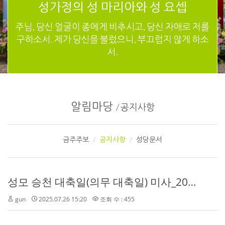
성가정의 성 마리아와 성 요셉
주님, 당신 얼굴이 종에게 비추시고, 당신 자애로 저를
구하소서. 제가 당신을 불렀으니, 부끄럽지 않게 하소
서.
알림마당
/
공지사항
금주주보
공지사항
성당문서
성모 승천 대축일(의무 대축일) 미사_2025.8.15
gun
2025.07.26 15:20
조회 수 : 455