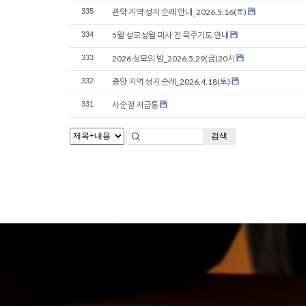
335
관악 지역 성지 순례 안내_2026.5.16(토)
334
5월 성모성월 미사 전 묵주기도 안내
333
2026 성모의 밤_2026.5.29(금)20시
332
중앙 지역 성지 순례_2026.4.18(토)
331
사순절 저금통
검색