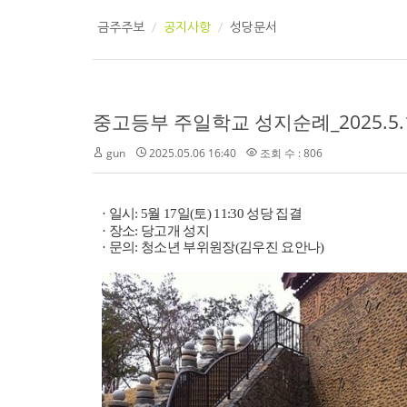
금주주보
공지사항
성당문서
중고등부 주일학교 성지순례_2025.5.1
gun
2025.05.06 16:40
조회 수 : 806
·
일시
: 5
월
17
일
(
토
) 11:30
성당 집결
·
장소
:
당고개 성지
·
문의
:
청소년 부위원장(김우진 요안나)