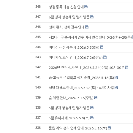
348
성경 통독 과정 신청 안내
347
6월 병자 영성체 및 병자 방문
346
성체 현시, 성체 강복 안내
345
제2대리구 춘계사제연수 미사 변경 안내_5/26(화)~28(목)
344
예비신자 성지 순례_2026.5.30(토)
343
예비자 입교식 안내_2026.7.26(주일)
342
2026년 견진 성사 안내_2026.5.24(주일) 10시 30분
341
중·고등부 주일학교 성지 순례_2026.5.16(토)
340
성당 대청소 안내_2026.5.23(토) 10시미사후
339
숲 체험 안내_2026. 5.16(주일)
338
5월 병자 영성체 및 병자 방문
337
5월 유아세례_2026. 5.9(토)
336
문원 지역 성지 순례 안내_2026.5.16(토)