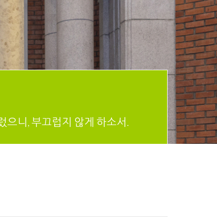
렀으니, 부끄럽지 않게 하소서.