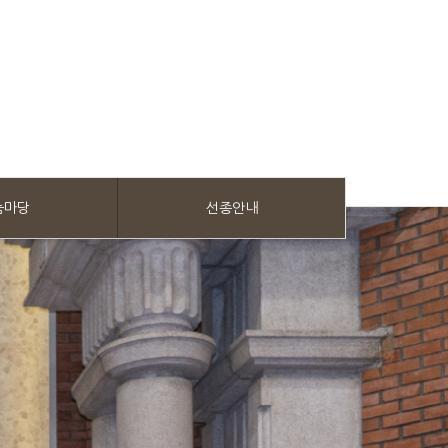
눔마당
선종안내