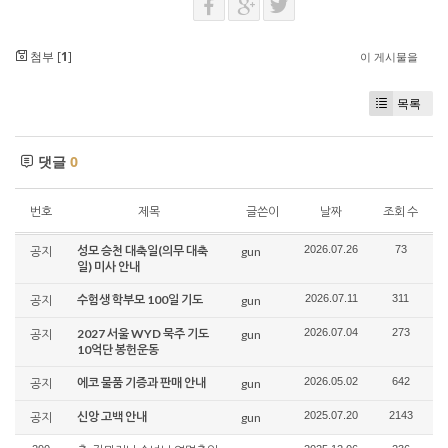
첨부 [
1
]
이 게시물을
목록
댓글
0
번호
제목
글쓴이
날짜
조회 수
성모 승천 대축일(의무 대축
2026.07.26
73
공지
gun
일) 미사 안내
수험생 학부모 100일 기도
2026.07.11
311
공지
gun
2027 서울 WYD 묵주 기도
2026.07.04
273
공지
gun
10억단 봉헌운동
에코 물품 기증과 판매 안내
2026.05.02
642
공지
gun
신앙 고백 안내
2025.07.20
2143
공지
gun