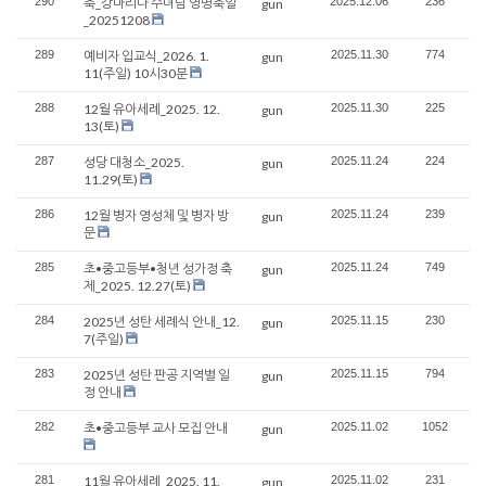
290
축_강마리나 수녀님 영명축일
2025.12.06
236
gun
_20251208
289
예비자 입교식_2026. 1.
2025.11.30
774
gun
11(주일) 10시30분
288
12월 유아세례_2025. 12.
2025.11.30
225
gun
13(토)
287
성당 대청소_2025.
2025.11.24
224
gun
11.29(토)
286
12월 병자 영성체 및 병자 방
2025.11.24
239
gun
문
285
초•중고등부•청년 성가정 축
2025.11.24
749
gun
제_2025. 12.27(토)
284
2025년 성탄 세례식 안내_12.
2025.11.15
230
gun
7(주일)
283
2025년 성탄 판공 지역별 일
2025.11.15
794
gun
정 안내
282
초•중고등부 교사 모집 안내
2025.11.02
1052
gun
281
11월 유아세례_2025. 11.
2025.11.02
231
gun