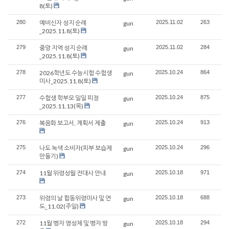
8(토)
280
예비신자 성지 순례
2025.11.02
263
gun
_2025.11.8(토)
279
중앙 지역 성지 순례
2025.11.02
284
gun
_2025.11.8(토)
278
2026학년도 수능시험 수험생
2025.10.24
864
gun
미사_2025.11.8(토)
277
수험생 학부모 일일 피정
2025.10.24
875
gun
_2025.11.13(목)
276
복음화 보고서, 계획서 제출
2025.10.24
913
gun
275
나도 녹색 소비자(피부 보습제
2025.10.24
296
gun
만들기)
274
11월 위령성월 전대사 안내
2025.10.18
971
gun
273
위령의 날 합동위령미사 및 연
2025.10.18
688
gun
도_11.02(주일)
272
11월 병자 영성체 및 병자 방
2025.10.18
294
gun