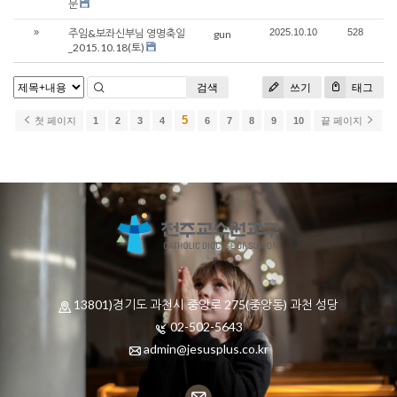
문
»
주임&보좌신부님 영명축일
2025.10.10
528
gun
_2015.10.18(토)
검색
쓰기
태그
5
첫 페이지
1
2
3
4
6
7
8
9
10
끝 페이지
13801)경기도 과천시 중앙로 275(중앙동) 과천 성당
02-502-5643
admin@jesusplus.co.kr