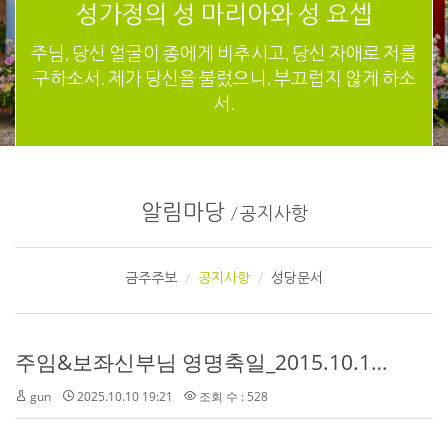
성가정의 성 마리아와 성 요셉
주님, 당신 얼굴이 종에게 비추시고, 당신 자애로 저를
구하소서. 제가 당신을 불렀으니, 부끄럽지 않게 하소
서.
알림마당
/
공지사항
금주주보
공지사항
성당문서
주임&보좌신부님 영명축일_2015.10.18(토)
gun
2025.10.10 19:21
조회 수 : 528