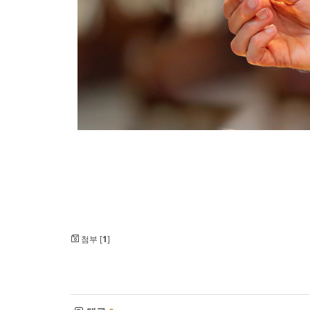
첨부 [
1
]