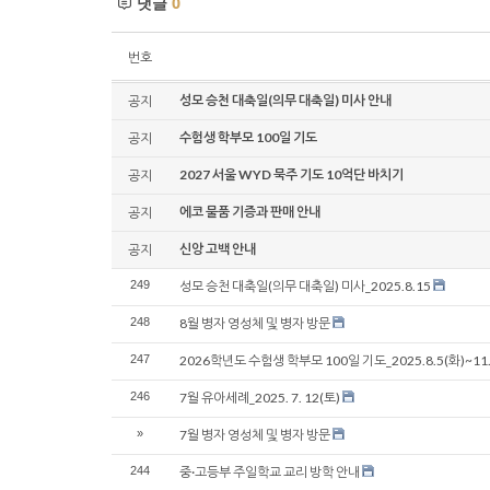
댓글
0
번호
성모 승천 대축일(의무 대축일) 미사 안내
공지
수험생 학부모 100일 기도
공지
2027 서울 WYD 묵주 기도 10억단 바치기
공지
에코 물품 기증과 판매 안내
공지
신앙 고백 안내
공지
249
성모 승천 대축일(의무 대축일) 미사_2025.8.15
248
8월 병자 영성체 및 병자 방문
247
2026학년도 수험생 학부모 100일 기도_2025.8.5(화)~11.
246
7월 유아세례_2025. 7. 12(토)
»
7월 병자 영성체 및 병자 방문
244
중·고등부 주일학교 교리 방학 안내