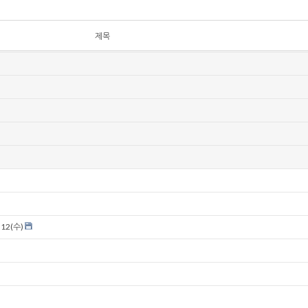
제목
12(수)