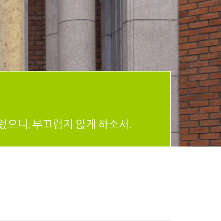
렀으니, 부끄럽지 않게 하소서.