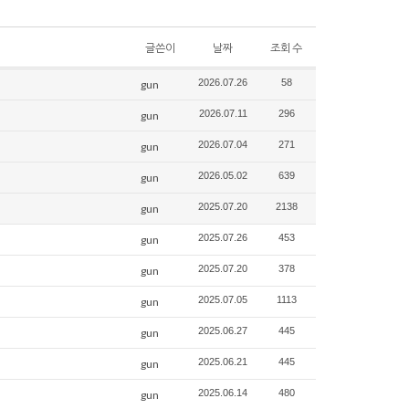
글쓴이
날짜
조회 수
2026.07.26
58
gun
2026.07.11
296
gun
2026.07.04
271
gun
2026.05.02
639
gun
2025.07.20
2138
gun
2025.07.26
453
gun
2025.07.20
378
gun
2025.07.05
1113
gun
2025.06.27
445
gun
2025.06.21
445
gun
2025.06.14
480
gun