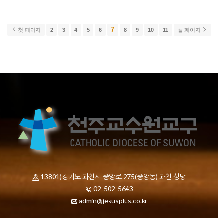
7
첫 페이지
2
3
4
5
6
8
9
10
11
끝 페이지
13801)경기도 과천시 중앙로 275(중앙동) 과천 성당
02-502-5643
admin@jesusplus.co.kr