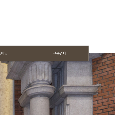
눔마당
선종안내