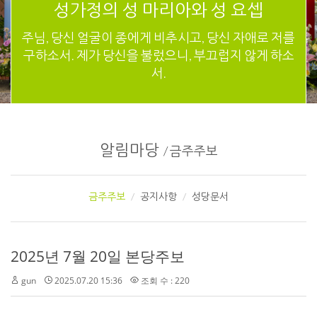
성가정의 성 마리아와 성 요셉
주님, 당신 얼굴이 종에게 비추시고, 당신 자애로 저를
구하소서. 제가 당신을 불렀으니, 부끄럽지 않게 하소
서.
알림마당
/
금주주보
금주주보
공지사항
성당문서
2025년 7월 20일 본당주보
gun
2025.07.20 15:36
조회 수 : 220