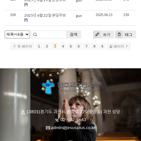
gun
109
2025년 6월 22일 본당주보
2025.06.21
239
gun
검색
쓰기
태그
3
첫 페이지
1
2
4
5
6
7
8
9
끝 페이지
13801)경기도 과천시 중앙로 275(중앙동) 과천 성당
02-502-5643
admin@jesusplus.co.kr