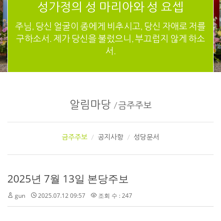
성가정의 성 마리아와 성 요셉
주님, 당신 얼굴이 종에게 비추시고, 당신 자애로 저를
구하소서. 제가 당신을 불렀으니, 부끄럽지 않게 하소
서.
알림마당
/
금주주보
금주주보
공지사항
성당문서
2025년 7월 13일 본당주보
gun
2025.07.12 09:57
조회 수 : 247