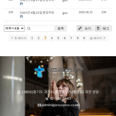
gun
109
2025년 6월 22일 본당주보
2025.06.21
239
gun
검색
쓰기
태그
3
첫 페이지
1
2
4
5
6
7
8
9
끝 페이지
13801)경기도 과천시 중앙로 275(중앙동) 과천 성당
02-502-5643
admin@jesusplus.co.kr