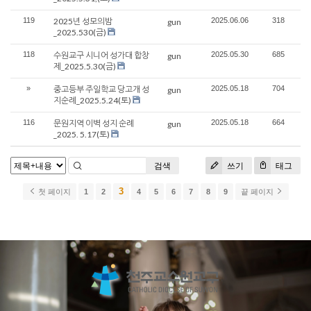
119
2025년 성모의밤
2025.06.06
318
gun
_2025.530(금)
118
수원교구 시니어 성가대 합창
2025.05.30
685
gun
제_2025.5.30(금)
»
중고등부 주일학교 당고개 성
2025.05.18
704
gun
지순례_2025.5.24(토)
116
문원지역 이벽 성지 순례
2025.05.18
664
gun
_2025. 5.17(토)
검색
쓰기
태그
3
첫 페이지
1
2
4
5
6
7
8
9
끝 페이지