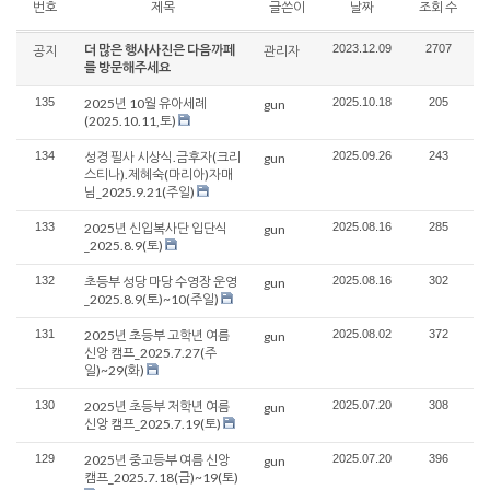
번호
제목
글쓴이
날짜
조회 수
더 많은 행사사진은 다음까페
2023.12.09
2707
공지
관리자
를 방문해주세요
135
2025년 10월 유아세례
2025.10.18
205
gun
(2025.10.11,토)
134
성경 필사 시상식.금후자(크리
2025.09.26
243
gun
스티나).제혜숙(마리아)자매
님_2025.9.21(주일)
133
2025년 신입복사단 입단식
2025.08.16
285
gun
_2025.8.9(토)
132
초등부 성당 마당 수영장 운영
2025.08.16
302
gun
_2025.8.9(토)~10(주일)
131
2025년 초등부 고학년 여름
2025.08.02
372
gun
신앙 캠프_2025.7.27(주
일)~29(화)
130
2025년 초등부 저학년 여름
2025.07.20
308
gun
신앙 캠프_2025.7.19(토)
129
2025년 중고등부 여름 신앙
2025.07.20
396
gun
캠프_2025.7.18(금)~19(토)